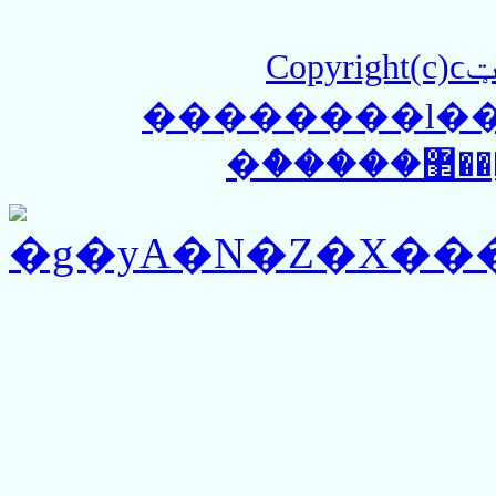
Copyright(c)ϲݥټ��_��̊L�k�肢
��������l���