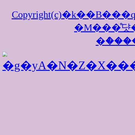
Copyright(c)�k��B�
�M���̊댯�